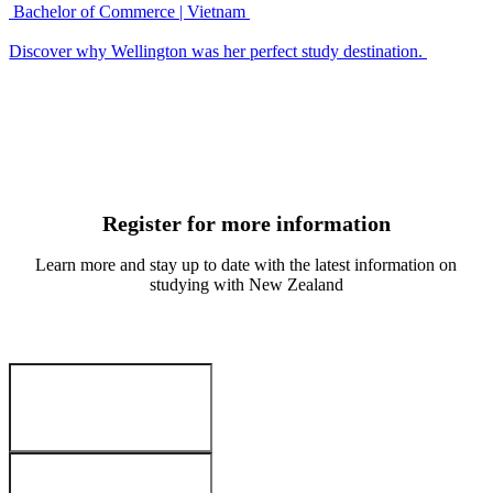
 Bachelor of Commerce | Vietnam 

B
Discover why Wellington was her perfect study destination. 
L
Register for more information
Learn more and stay up to date with the latest information on
studying with New Zealand
您的详细信息
:
名字
*
姓氏
*