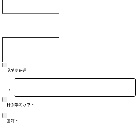
出生日期
电子邮件地址
*
我的身份是
手机号码
*
计划学习水平
*
国籍
*