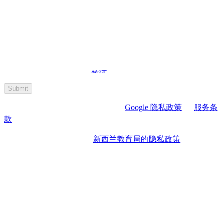
我同意新西兰移民局与新西兰教育国际推广局分享我的个人信
息。这包括我提交的任何
签证
申请、状态和结果。我已阅读并
阅读更多
理解
新西兰教育局的隐私政策
，并同意我的信息在按照和符
Submit
合该隐私政策的规定下使用。新西兰教育局收到的信息也可能
本网站受 reCAPTCHA 保护，适用
Google 隐私政策
和
服务条
包括学生签证申请前/后的签证申请结果（例如学习后的工作
款
。
签证申请结果）。这将使我们能够提供更加个性化的数字体
验，并进行与我们职能相关的研究和分析研究。
通过提交此表格，我同意
新西兰教育局的隐私政策
，并接收
关于其服务、促销活动、特别优惠、新闻和活动的更新和营销
通讯