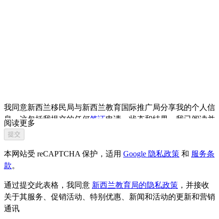
我同意新西兰移民局与新西兰教育国际推广局分享我的个人信
息。这包括我提交的任何
签证
申请、状态和结果。我已阅读并
阅读更多
理解
新西兰教育局的隐私政策
，并同意我的信息在按照和符
提交
合该隐私政策的规定下使用。新西兰教育局收到的信息也可能
本网站受 reCAPTCHA 保护，适用
Google 隐私政策
和
服务条
包括学生签证申请前/后的签证申请结果（例如学习后的工作
款
。
签证申请结果）。这将使我们能够提供更加个性化的数字体
验，并进行与我们职能相关的研究和分析研究。
通过提交此表格，我同意
新西兰教育局的隐私政策
，并接收
关于其服务、促销活动、特别优惠、新闻和活动的更新和营销
通讯