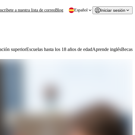
scríbete a nuestra lista de correo
Blog
Español
Iniciar sesión
ción superior
Escuelas hasta los 18 años de edad
Aprende inglés
Becas