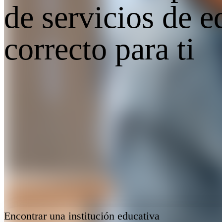
de servicios de 
correcto para ti
Encontrar una institución educativa