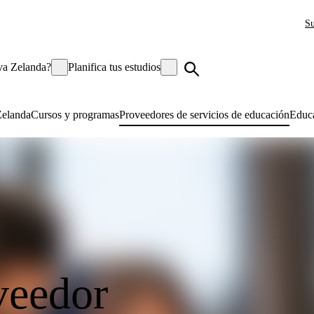
Su
va Zelanda?
Planifica tus estudios
Zelanda
Cursos y programas
Proveedores de servicios de educación
Educa
veedor