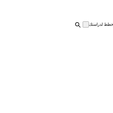
طط لدراستك