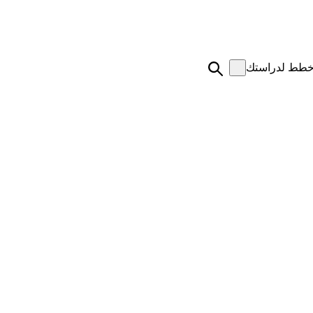
طط لدراستك