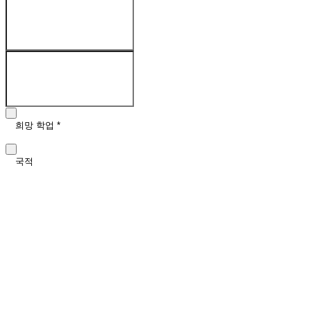
성
*
이메일
*
희망 학업
*
국적
희망 학업 시작시기 (선택사항)