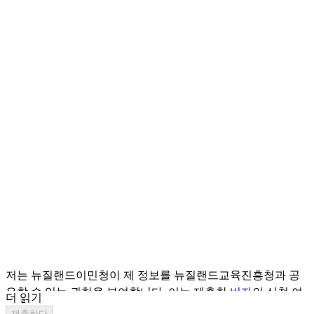
저는 뉴질랜드이민청이 제 정보를 뉴질랜드교육진흥청과 공
유할 수 있는 권한을 부여합니다. 이는 제출한
비자
의 신청 여
더 읽기
부, 상태 및 결과를
뉴질랜드교육진흥청의 개인정보처리방침
제출하다