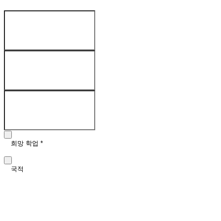
귀하의 정보
:
이름
*
성
*
이메일
*
희망 학업
*
국적
희망 학업 시작시기 (선택사항)