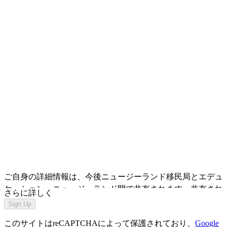
ご自身の詳細情報は、今後ニュージーランド移民局とエデュ
ケーション・ニュージーランド間で共有されます。共有され
さらに詳しく
る情報には、提出した
ビザ
申請に関する詳細や状況、結果が
Sign Up
含まれ、これらは
エデュケーション・ニュージーランドのプ
このサイトはreCAPTCHAによって保護されており、
Google
ライバシーポリシー
に従って、またその目的に沿って使用さ