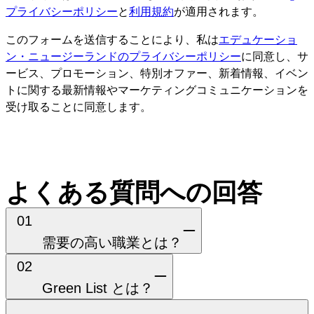
プライバシーポリシー
と
利用規約
が適用されます。
れます。また、ポストスタディーワークビザなどの、学生ビ
ザ申請前後に申請された他のビザに関する詳細も共有内容に
このフォームを送信することにより、私は
エデュケーショ
含まれます。これにより、よりパーソナライズされたデジタ
ン・ニュージーランドのプライバシーポリシー
に同意し、サ
ル体験を提供し、我々の機能に関連する調査および分析研究
ービス、プロモーション、特別オファー、新着情報、イベン
が実現します。ご同意ください。
トに関する最新情報やマーケティングコミュニケーションを
受け取ることに同意します。
よくある質問への回答
01
需要の高い職業とは？
02
Green List とは？