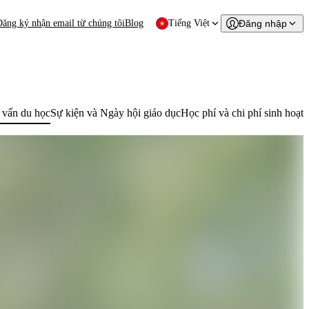
Đăng ký nhận email từ chúng tôi
Blog
Tiếng Việt
Đăng nhập
 vấn du học
Sự kiện và Ngày hội giáo dục
Học phí và chi phí sinh hoạt