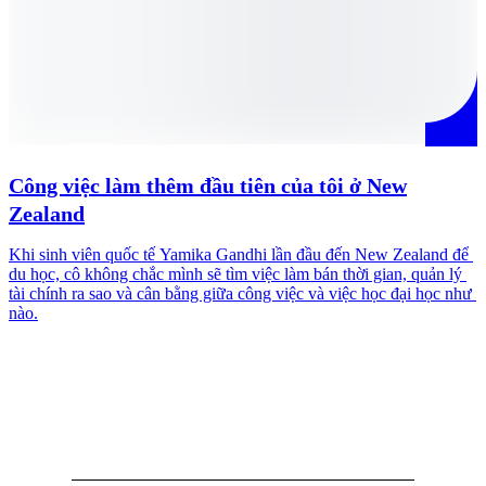
Công việc làm thêm đầu tiên của tôi ở New
Zealand
Khi sinh viên quốc tế Yamika Gandhi lần đầu đến New Zealand để 
S
du học, cô không chắc mình sẽ tìm việc làm bán thời gian, quản lý 
R
tài chính ra sao và cân bằng giữa công việc và việc học đại học như 
t
nào.
v